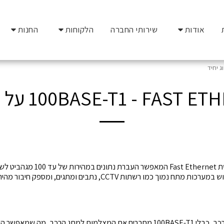
אודות
שירותי החברה
הלקוחות
החנות
100BASE-T1 - FAST על זוג יחיד
100BASE-T1 הוא תקן רשת Fast Ethernet
נחושת. התקן מיועד לשימוש במערכות מתח נמוך כמו רשתות CCTV, נתבים 
במערכת CCTV מבוססת רכב, כבלי 100BASE-T1 מחברים את המצלמות למתג הרכב, מה