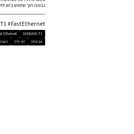
גבוהה תוך שימוש בזוג יח
#100BASE-T1 #FastEthernet #רשתנ
st Ethernet
100BASE-T1
אבטחה
זוג יחיד
העברת