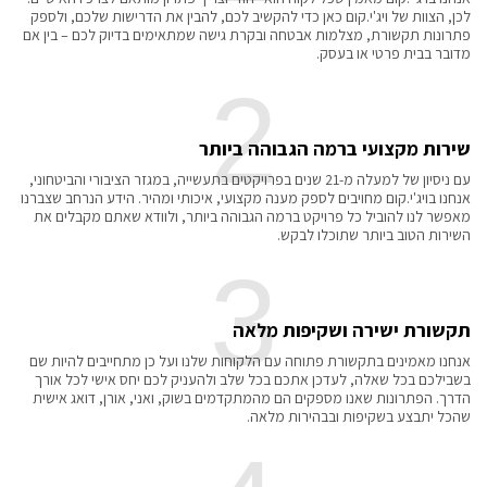
לכן, הצוות של ויג'י.קום כאן כדי להקשיב לכם, להבין את הדרישות שלכם, ולספק
פתרונות תקשורת, מצלמות אבטחה ובקרת גישה שמתאימים בדיוק לכם – בין אם
מדובר בבית פרטי או בעסק.
2
שירות מקצועי ברמה הגבוהה ביותר
עם ניסיון של למעלה מ-21 שנים בפרויקטים בתעשייה, במגזר הציבורי והביטחוני,
אנחנו בויג'י.קום מחויבים לספק מענה מקצועי, איכותי ומהיר. הידע הנרחב שצברנו
מאפשר לנו להוביל כל פרויקט ברמה הגבוהה ביותר, ולוודא שאתם מקבלים את
השירות הטוב ביותר שתוכלו לבקש.
3
תקשורת ישירה ושקיפות מלאה
אנחנו מאמינים בתקשורת פתוחה עם הלקוחות שלנו ועל כן מתחייבים להיות שם
בשבילכם בכל שאלה, לעדכן אתכם בכל שלב ולהעניק לכם יחס אישי לכל אורך
הדרך. הפתרונות שאנו מספקים הם מהמתקדמים בשוק, ואני, אורן, דואג אישית
שהכל יתבצע בשקיפות ובבהירות מלאה.