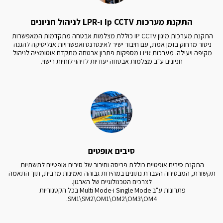
התקנת מערכות Ip CCTV ו-LPR לניהול חניונים
התקנת מערכות מיגון IP CCTV כוללת מצלמות אבטחה מתקדמות המאפשרות 
ניטור מרחוק בזמן אמת, עם חיבור ישיר לאינטרנט ואפשרויות אנליטיקה להגנה 
מקיפה ויעילה. מערכות LPR מספקות פתרון אבטחה מתקדם אוטומציה לניהול 
חניונים ע"ב מצלמות אבטחה יעודיות לזיהוי לוחיות רישוי.
סיבים אופטים
התקנת סיבים אופטיים כוללת פריסה וחיבור של סיבים אופטיים לתשתיות 
תקשורת, המבטיחה העברת נתונים במהירות גבוהה ואמינות מרבית, תוך התאמה 
פתרונות ע"ב Single Mode ו-Multi Mode בכל הקטגוריות 
SM1\SM2\OM1\OM2\OM3\OM4.