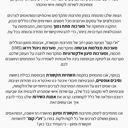
ומחויבות לשירות לקוחות אישי ואיכותי.
הצוות שלנו מתמחה במתן פתרונות מתקדמים ואיכותיים המותאמים לצרכים 
הטכנולוגיים של עסקים וארגונים מכל הסוגים. השירותים שלנו כוללים תכנון, 
התקנה ותחזוקה של 
מערכות מתח נמוך
 מתקדמות, המבוססות על 
הטכנולוגיות העדכניות ביותר, כדי להבטיח קישוריות מהירה ובטוחה בכל עת.
"ויג'י.קום" מציעה מגוון רחב של פתרונות תקשורת, אבטחה ומיגון הכוללים:
מערכות מצלמות אבטחה
 מתקדמות, 
מערכות ניהול וידאו
 (VMS) 
חכמות, 
ומערכות מיגון אלקטרוניות
 מתקדמות להגנה על העסק שלכם. 
מערכות אנליטיקה מבוססות בינה מלאכותית לשמירה על המתחמים החשובים 
לכם.
בנוסף, אנו מתמחים בהקמת 
תשתיות תקשורת
 מבוססות כבילת נחושת 
וסיבים אופטיים
, המבטיחות חיבורי אינטר-נט ואינטרא-נט מהירות ויציבות. 
אנו שמים דגש על התאמת הפתרונות לצרכים הייחודיים של הלקוחות, 
ומבטיחים ליווי מקצועי בכל שלב, עם שירות אישי שמטרתו להבטיח את שביעות 
רצונם המלאה של כלל לקוחותינו. קראו את 
אמנת השירות
 שלנו בכדי להבין 
איך אנו עושים זאת.
אנו מתחייבים לספק פתרונות 
תקשורת
ומיגון
 מהשורה הראשונה, המותאמים 
באופן מושלם לצרכים של כל לקוח ולקוח. בחרו ב"
ויג'י.קום
" לתשתיות 
תקשורת ומיגון – כי העתיד כבר כאן !