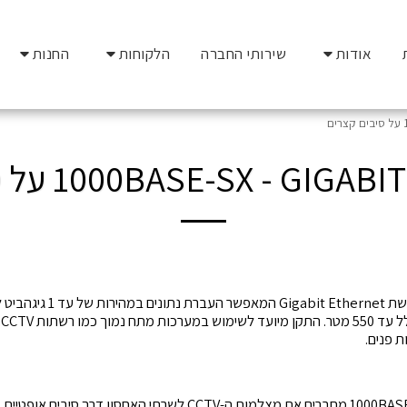
אודות
שירותי החברה
הלקוחות
החנות
ם
1000BASE-SX - G על סיבים קצרים
1000BASE-SX הוא תקן רשת thernet
ב
ת פנים.
בבניין משרדים, כבלי 1000BASE-SX מחברים את מצלמות ה-CCTV לשרתי הא