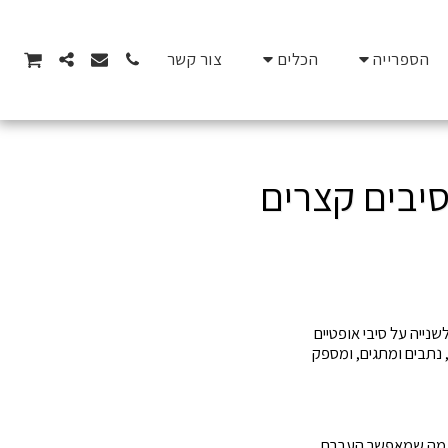
הספרייה
הכלים
צור קשר
Gigabit E המאפשר העברת נתונים במהירות של עד 1 גיגהביט לשנייה על סיבי אופטיים
מרחקים קצרים, בדרך כלל עד 550 מטר. התקן מיועד לשימוש במערכות מתח נמוך כמו רשתות CCTV, נתבים ומתגים, ומספק
חסון דרך סיבים אופטיים, מה שמאפשר העברת