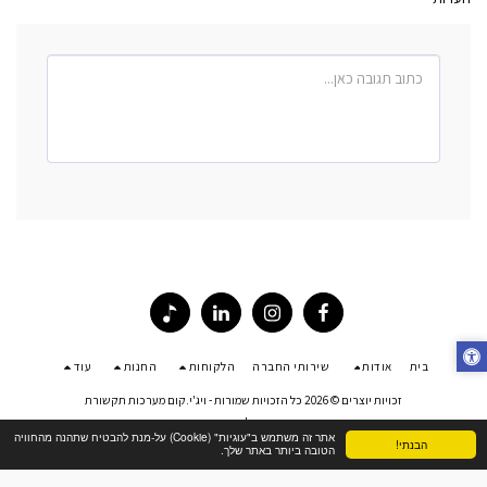
בית
אודות
שירותי החברה
הלקוחות
החנות
עוד
זכויות יוצרים © 2026 כל הזכויות שמורות -
ויג'י.קום מערכות תקשורת
פרטיות
|
נגישות
אתר זה משתמש ב"עוגיות" (Cookie) על-מנת להבטיח שתהנה מהחוויה
הבנתי!
הטובה ביותר באתר שלך.