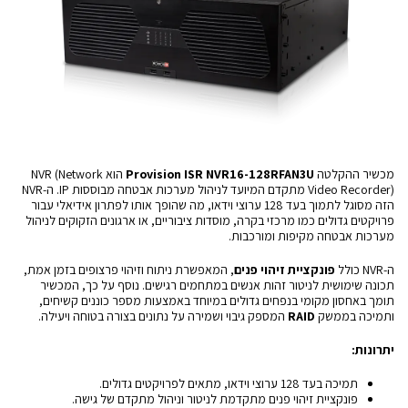
מכשיר ההקלטה
Provision ISR NVR16-128RFAN3U
הוא NVR (Network
Video Recorder) מתקדם המיועד לניהול מערכות אבטחה מבוססות IP. ה-NVR
הזה מסוגל לתמוך בעד 128 ערוצי וידאו, מה שהופך אותו לפתרון אידיאלי עבור
פרויקטים גדולים כמו מרכזי בקרה, מוסדות ציבוריים, או ארגונים הזקוקים לניהול
מערכות אבטחה מקיפות ומורכבות.
ה-NVR כולל
פונקציית זיהוי פנים
, המאפשרת ניתוח וזיהוי פרצופים בזמן אמת,
תכונה שימושית לניטור זהות אנשים במתחמים רגישים. נוסף על כך, המכשיר
תומך באחסון מקומי בנפחים גדולים במיוחד באמצעות מספר כוננים קשיחים,
ותמיכה בממשק
RAID
המספק גיבוי ושמירה על נתונים בצורה בטוחה ויעילה.
יתרונות:
תמיכה בעד 128 ערוצי וידאו, מתאים לפרויקטים גדולים.
פונקציית זיהוי פנים מתקדמת לניטור וניהול מתקדם של גישה.