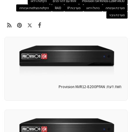
Provision ISR NVR16-128RFAN3U
NVR עם זיהוי פנים
הקלטת וידאו
מערכת אבטחה
ניהול וידאו
מערכות IP
RAID
הקלטת מצלמות אבטחה
מערכת גיבוי
חוות דעת: Provision NVR12-8200PFAN