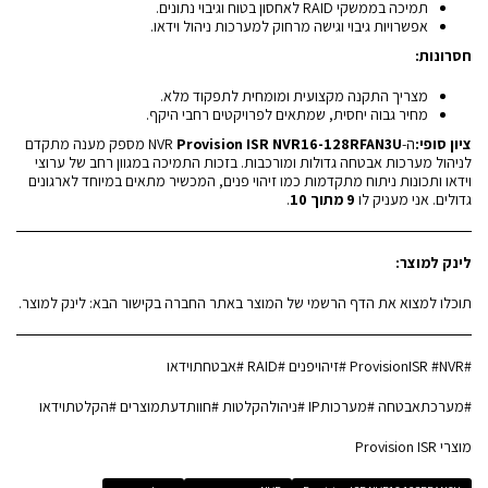
תמיכה בממשקי RAID לאחסון בטוח וגיבוי נתונים.
אפשרויות גיבוי וגישה מרחוק למערכות ניהול וידאו.
חסרונות:
מצריך התקנה מקצועית ומומחית לתפקוד מלא.
מחיר גבוה יחסית, שמתאים לפרויקטים רחבי היקף.
ציון סופי:
ה-NVR
Provision ISR NVR16-128RFAN3U
מספק מענה מתקדם
לניהול מערכות אבטחה גדולות ומורכבות. בזכות התמיכה במגוון רחב של ערוצי
וידאו ותכונות ניתוח מתקדמות כמו זיהוי פנים, המכשיר מתאים במיוחד לארגונים
גדולים. אני מעניק לו
9 מתוך 10
.
לינק למוצר:
תוכלו למצוא את הדף הרשמי של המוצר באתר החברה בקישור הבא:
לינק למוצר
.
#ProvisionISR #NVR #זיהויפנים #RAID #אבטחתוידאו
#מערכתאבטחה #מערכותIP #ניהולהקלטות #חוותדעתמוצרים #הקלטתוידאו
מוצרי Provision ISR