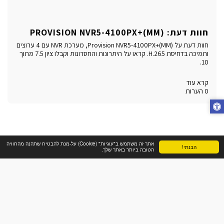
חוות דעת: PROVISION NVR5-4100PX+(MM)
חוות דעת על Provision NVR5-4100PX+(MM), מערכת NVR עם 4 ערוצים
ותמיכה בדחיסת H.265. קראו על היתרונות והחסרונות וקבלו ציון 7.5 מתוך
10.
קרא עוד
0 הערות
אתר זה משתמש ב"עוגיות" (Cookie) על-מנת להבטיח שתהנה מהחוויה
הבנתי!
הטובה ביותר באתר שלך.
בית
אודות
שירותי החברה
הלקוחות
החנות
עוד
זכויות יוצרים © 2026 כל הזכויות שמורות -
ויג'י.קום מערכות תקשורת
פרטיות
|
נגישות