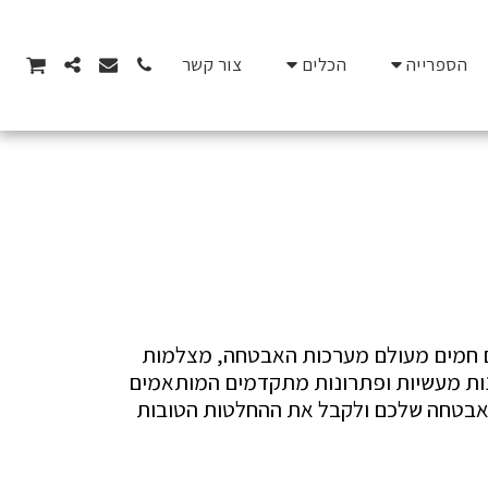
הספרייה
הכלים
צור קשר
ברוכים הבאים לבלוג של ויגי.קום, המקום בו תוכלו למצוא מדריכים מקצועיים, טיפים שימושיים ועדכונים חמים מעולם מערכות האבטחה, מצלמות 
אבטחה, סיבים אופטיים, ותשתיות תקשורת. הבלוג נכתב מתוך ניסיון של שנים רבות בתחום, ומספק תובנות מעשיות ופתרונות מתקדמים המותאמים 
לצרכים של עסקים, בתים פרטיים ומתקנים מסחריים. הצטרפו אלינו כדי ללמוד איך לשפר את מערכת האבטחה שלכם ולקבל את ההחלטות הטובות 