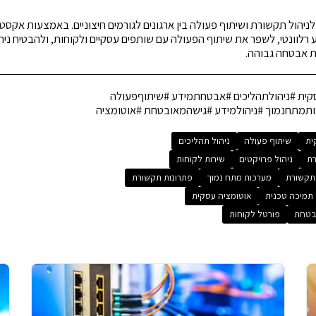
 לניהול תקשורת ושיתוף פעולה בין ארגונים לגורמים חיצוניים. באמצעות אקסט
לוונטי, לשפר את שיתוף הפעולה עם שותפים עסקיים ולקוחות, ולהבטיח ניהו
ת אבטחה גבוהה.
ת #ניהולתהליכים #אבטחתמידע #שיתוףפעולה
מתחנמוך #ניהולמידע #גישהמאובטחת #אוטומציה
ית
שיתוף פעולה
ניהול תהליכים
רת
ניהול פרויקטים
שירות לקוחות
תקשורת
מערכות מתח נמוך
פתרונות תקשורת
תמיכה טכנית
אוטומציה עסקית
בטחת
פורטל לקוחות