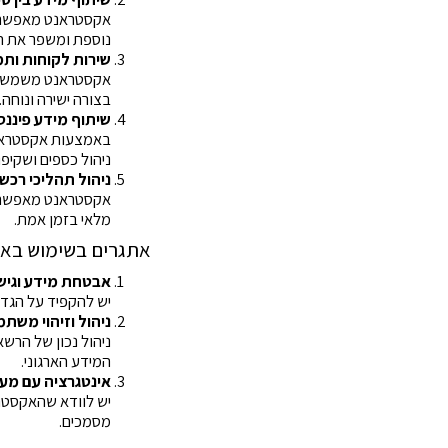
אקסטראנט מאפשר ל
נוספת ומשפר את הד
שירות לקוחות ותמ
אקסטראנט משמש כפ
בצורה ישירה ונוחה.
שיתוף מידע פיננס
באמצעות אקסטראנט
ניהול כספים ושקיפ
ניהול תהליכי רכש
אקסטראנט מאפשר ג
מלאי בזמן אמת.
אתגרים בשימוש בא
אבטחת מידע וגיש
יש להקפיד על הגדר
ניהול וזיהוי משת
ניהול נכון של הרש
המידע הארגוני.
אינטגרציה עם מער
מסמכים.