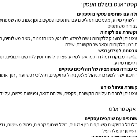
קסטראנט בעולם העסקי
לה עם שותפים עסקיים וספקים
שתף מידע, מסמכים ותהליכים עם שותפים וספקים בזמן אמת, מה שמפחית
עבודה משותפים.
תקשורת עם לקוחות
ניתן להעניק ללקוחות גישה למידע רלוונטי, כמו הזמנות, מצב משלוחים, תמ
רצון הלקוחות ומאפשר תקשורת ישירה.
ובטחת למידע רגיש
שה מבוקרת ומוגדרת מראש למידע שצריך להיות זמין לגורמים חיצוניים, ת
ליפות מידע.
כי עבודה ואוטומציה של תהליכים עסקיים
ור ישיר למערכות ניהול מלאי, ניהול פרויקטים, תהליכי רכש ועוד, תוך אוטו
שורת וניהול מידע
ניתן להפחית עלויות תקשורת, פקסים, שליחת דואר, ופגישות פיזיות, על ידי 
 אקסטראנט
שותפים עם שותפים עסקיים
הל פרויקטים משותפים בין ארגונים, כולל שיתוף קבצים, ניהול משימות, ודי
שיתוף פעולה יעיל.
ספקים ושרשרת האספקה