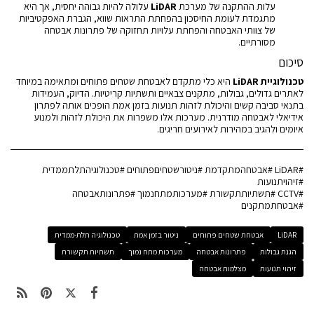
עלות ההתקנה של מערכת
LiDAR
עלולה להיות גבוהה יחסית, אך היא
מתגמדת לעומת החיסכון בהפחתת התראות שווא, הגברת האפקטיביות
של צוותי האבטחה והפחתת עלויות תחזוקה של פתרונות אבטחה
מסורתיים.
סיכום
טכנולוגיית LiDAR
היא כלי מתקדם לאבטחת שטחים פתוחים ומתאימה במיוחד
לאתרים גדולים, גבולות, מתקנים צבאיים ותשתיות קריטיות. הדיוק, העמידות
בתנאי סביבה קשים והיכולת לזהות תנועות בזמן אמת הופכים אותה לפתרון
אידיאלי לאבטחה מודרנית. מערכות אלו משפרות את היכולת לזהות ולמנוע
איומים ולהגיב במהירות לאירועים חריגים.
#LiDAR #אבטחהמתקדמת #ניטורשטחיםפתוחים #טכנולוגיהתלתממדית
#זיהויתנועות
#CCTV #תשתיותתקשורת #מערכותמתחנמוך #פתרונותאבטחה
#אבטחתמתקנים
LiDAR
אבטחת שטחים פתוחים
ניטור בזמן אמת
טכנולוגיה תלת-ממדית
הגנת גבולות
פתרונות אבטחה
מערכות מתח נמוך
תשתיות תקשורת
זיהוי תנועות
מצלמות אבטחה