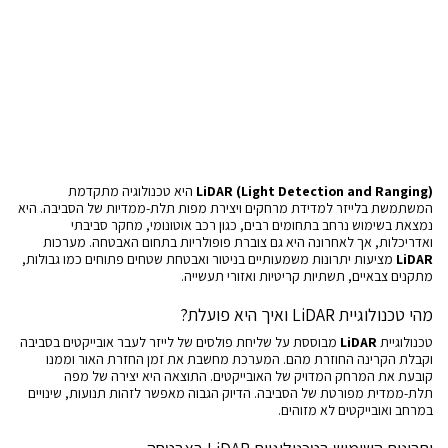
LiDAR (Light Detection and Ranging)
היא טכנולוגיה מתקדמת
המשתמשת בלייזר למדידת מרחקים ויצירת מפות תלת-ממדיות של הסביבה. היא
נמצאת בשימוש נרחב בתחומים רבים, כגון רכב אוטונומי, מחקר סביבתי
ואדריכלות, אך לאחרונה היא גם צוברת פופולריות בתחום האבטחה. מערכות
LiDAR
מציעות יתרונות משמעותיים בניטור ואבטחת שטחים פתוחים כמו גבולות,
מתקנים צבאיים, תשתיות קריטיות ואזורי תעשייה.
מהי טכנולוגיית LiDAR ואיך היא פועלת?
טכנולוגיית
LiDAR
מבוססת על שליחת פולסים של לייזר לעבר אובייקטים בסביבה
וקבלת הקרינה החוזרת מהם. המערכת מחשבת את זמן החזרת האור וממנו
קובעת את המרחק המדויק של האובייקטים. התוצאה היא יצירה של מפה
תלת-ממדית מפורטת של הסביבה. הדיוק הגבוה מאפשר לזהות תנועות, שינויים
במרחב ואובייקטים לא מזוהים.