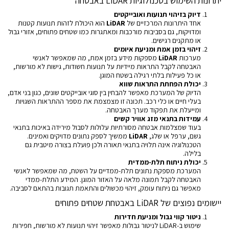
יתרונות השימוש בטכנולוגיות LiDAR באבטחה
דיוק בזיהוי תנועות ואובייקטים
אחד היתרונות המרכזיים של
LiDAR
הוא היכולת לזהות תנועות קטנות
ומדויקות, גם בסביבות מורכבות ומאתגרות כמו שטחים פתוחים, אזורי גבול
או מתקנים רגישים.
זיהוי בזמן אמת ומניעת איומים
מערכות
LiDAR
מספקות מידע בזמן אמת, מה שמאפשר לאנשי
האבטחה לקבל התראות מיידיות על תנועות חשודות, גישות לא מורשות,
או כל פעילות בלתי רגילה בשטח המוגן.
יכולת הפחתת התראות שווא
הדיוק של המערכת מאפשר להבחין בין סוגי אובייקטים שונים, כגון בני אדם,
בעלי חיים או כלי רכב. תכונה זו מצמצמת את מספר ההתראות השגויות
ומייעלת את תפקוד מערך האבטחה.
עמידות בתנאי מזג אוויר קשים
בעוד שמצלמות אבטחה מסורתיות עלולות לסבול מירידה באיכות בתנאי
גשם, ערפל או שלג,
LiDAR
ממשיך לספק נתונים מדויקים ואמינים.
הטכנולוגיה אינה תלויה בתנאי תאורה ולכן פועלת בצורה מיטבית גם
בלילה.
יכולת ניתוח תלת-ממדית
המערכת מספקת נתונים תלת-ממדיים על השטח, מה שמאפשר לאנשי
האבטחה לקבל תמונה מלאה על האזור המוגן. המידע התלת-ממדי
מאפשר גם ניתוח עומק, זיהוי מכשולים והתאמת תגובות בהתאם לסביבה.
יישומים נפוצים של LiDAR באבטחת שטחים פתוחים
ניטור קווי גבול ומניעת חדירות
שימוש ב-LiDAR לניטור גבולות מאפשר זיהוי תנועות לא מורשות, חפירות