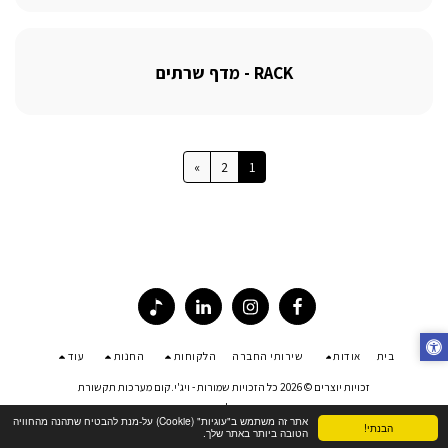
RACK - מדף שרתים
»
2
1
בית
אודות
שירותי החברה
הלקוחות
החנות
עוד
זכויות יוצרים © 2026 כל הזכויות שמורות -
ויג'י.קום מערכות תקשורת
פרטיות
|
נגישות
אתר זה משתמש ב"עוגיות" (Cookie) על-מנת להבטיח שתהנה מהחוויה
הבנתי!
הטובה ביותר באתר שלך.