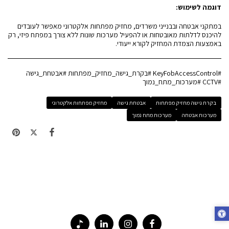
דוגמה לשימוש:
במתקני אבטחה ובבנייני משרדים, מחזיק מפתחות אלקטרוני מאפשר לעובדים
להיכנס לדלתות מאובטחות או להפעיל מערכות שונות ללא צורך במפתח פיזי, רק
באמצעות הצמדת המחזיק לקורא ייעודי.
#KeyFobAccessControl #בקרת_גישה_מחזיק_מפתחות #אבטחת_גישה
#CCTV #מערכות_מתח_נמוך
בקרת גישה מחזיק מפתחות
אבטחת גישה
מחזיק מפתחות אלקטרוני
מערכות אבטחה
מערכות מתח נמוך