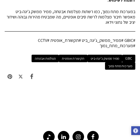
במערכות מתח נמוך, כמו רשתות מצלמות אבטחה, ממיר ממשק ג'יגה-ביט
מאפשר חיבור מצלמות לרשת סיבים אופטיים, מה שמבטיח מהירות גבוהה ושידור
יציב של נתוני וידאו.
#GBIC #ממיר_ממשק_ג'יגה_ביט #תקשורת_אופטית #CCTV
#מערכות_מתח_נמוך
GBIC
ממיר ממשק ג'יגה-ביט
תקשורת אופטית
מצלמות אבטחה
מערכות מתח נמוך