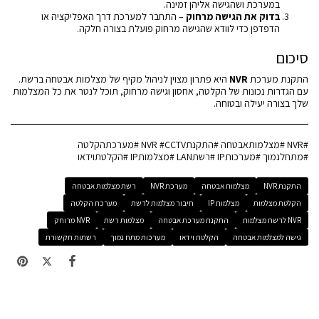
במערכת ושהגישה אליהן זמינה.
בדוק את הגישה מרחוק
– התחבר למערכת דרך האפליקציה או
הדפדפן כדי לוודא שהגישה מרחוק פועלת בצורה חלקה.
סיכום
התקנת מערכת
NVR
היא פתרון מצוין לניהול מקיף של מצלמות אבטחה ברשת.
עם הגדרות נכונות של הקלטה, אחסון וגישה מרחוק, תוכל לנטר את כל המצלמות
שלך בצורה יעילה ובטוחה.
#NVR #מצלמותאבטחה #התקנתNVR #CCTV #מערכתהקלטה
#מתחלנמוך #מערכותIP #רשתLAN #מצלמותIP #הקלטתוידאו
התקנת NVR
מצלמות אבטחה
מערכת NVR
רשת מצלמות אבטחה
הקלטת מצלמות
מצלמות IP
חיבור מצלמות לרשת
מערכת הקלטה
NVR לרשת מצלמות
התקנת מערכת אבטחה
מצלמות רשת
NVR מרוחק
גישה למצלמות אבטחה
הקלטת וידאו
מערכות מתח נמוך
רשתות תקשורת