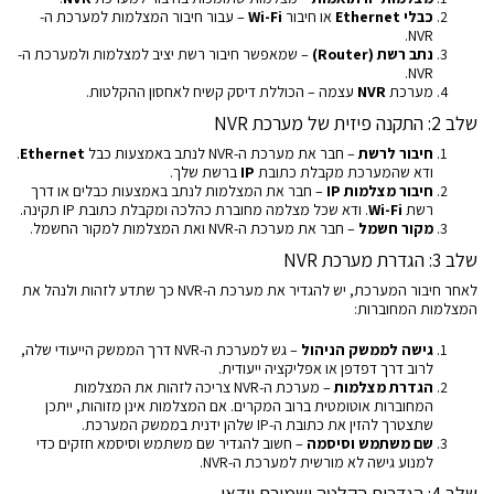
כבלי Ethernet
או חיבור
Wi-Fi
– עבור חיבור המצלמות למערכת ה-
NVR.
נתב רשת (Router)
– שמאפשר חיבור רשת יציב למצלמות ולמערכת ה-
NVR.
מערכת
NVR
עצמה – הכוללת דיסק קשיח לאחסון ההקלטות.
שלב 2: התקנה פיזית של מערכת NVR
חיבור לרשת
– חבר את מערכת ה-NVR לנתב באמצעות כבל
Ethernet
.
ודא שהמערכת מקבלת כתובת
IP
ברשת שלך.
חיבור מצלמות IP
– חבר את המצלמות לנתב באמצעות כבלים או דרך
רשת
Wi-Fi
. ודא שכל מצלמה מחוברת כהלכה ומקבלת כתובת IP תקינה.
מקור חשמל
– חבר את מערכת ה-NVR ואת המצלמות למקור החשמל.
שלב 3: הגדרת מערכת NVR
לאחר חיבור המערכת, יש להגדיר את מערכת ה-NVR כך שתדע לזהות ולנהל את
המצלמות המחוברות:
גישה לממשק הניהול
– גש למערכת ה-NVR דרך הממשק הייעודי שלה,
לרוב דרך דפדפן או אפליקציה ייעודית.
הגדרת מצלמות
– מערכת ה-NVR צריכה לזהות את המצלמות
המחוברות אוטומטית ברוב המקרים. אם המצלמות אינן מזוהות, ייתכן
שתצטרך להזין את כתובת ה-IP שלהן ידנית בממשק המערכת.
שם משתמש וסיסמה
– חשוב להגדיר שם משתמש וסיסמא חזקים כדי
למנוע גישה לא מורשית למערכת ה-NVR.
שלב 4: הגדרות הקלטה ושמירת וידאו