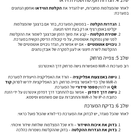
לאחר שהמצלמות מחוברות, יש להגדיר את
הקלטת הווידאו
ואחסון הנתונים
במערכת:
הגדרות הקלטה
– בממשק המערכת, בחר אם ברצונך שהמצלמות
יקליטו באופן רציף או רק בעת זיהוי תנועה.
שמירת הקלטות
– קבע את משך הזמן שברצונך לשמור את ההקלטות
לפני שהן נמחקות אוטומטית, על פי קיבולת הדיסק הקשיח במערכת.
גיבויים אוטומטיים
– אם יש אפשרות, הגדר גיבויים אוטומטיים של
ההקלטות לשרת חיצוני או לענן למקרה של אובדן נתונים.
שלב 5: צפייה מרחוק
רוב מערכות ה-NVR מאפשרות גישה מרחוק דרך האינטרנט:
גישה באמצעות אפליקציה
– הורד את האפליקציה הייעודית למערכת
ה-NVR שלך כדי לאפשר צפייה מרחוק. רוב האפליקציות ידרשו לסרוק
קוד
QR
או להזין
מספר סידורי
של המערכת.
גישה דרך דפדפן
– אפשר גם להתחבר דרך דפדפן אינטרנט על ידי הזנת
כתובת ה-IP של ה-NVR והתחברות עם שם משתמש וסיסמא.
שלב 6: בדיקת המערכת
לאחר שהכל מוגדר, יש לבדוק את המערכת כדי לוודא שהכול פועל כראוי:
בדוק את איכות השידור
– ודא שכל המצלמות שולחות שידור איכותי.
בדוק את הגדרות ההקלטה
– בדוק שההקלטות נשמרות כהלכה