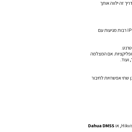
יך זה ילווה אותך
לפני שמתחילים, יש לוודא שמצלמות האבטחה תומכות בשליטה מרחוק באמצעות אפליקציה. מצלמות IP רבות מגיעות עם
טרנט.
האפליקציות. אם המצלמה
, ועוד.
 שתי אפשרויות לחיבור
Dahua DMSS