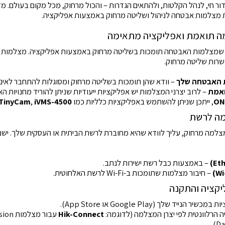
ור חי, לנהל הקלטות, ולהתאים הגדרות – והכול מרחוק, מכל מקום בעולם. מדר
מצלמות אבטחה לניהול ושליטה מרחוק באמצעות אפליקציה.
שרות שליטה מרחוק.
 האבטחה שלך
– וודא שהן תומכות בשליטה מרחוק ומסוגלות להתחבר לאינ
ואמת
– לרוב יצרני המצלמות יש אפליקציות ייעודיות שניתן להוריד מחנויות 
ON
, ייתכן שניתן להשתמש באפליקציות כלליות כמו
iVMS-4500
,
TinyCam
למה מרחוק, עליך לוודא שהיא מחוברת לרשת הביתית או העסקית שלך. ישנן
– באמצעות כבל רשת ישירות לנתב.
– חיבור מצלמות שתומכות ב-Wi-Fi לרשת האלחוטית.
נייד שלך (Google Play או App Store).
הרלוונטית לפי יצרן המצלמה (לדוגמה:
Hik-Connect
עבור מצלמות Hikvision, או