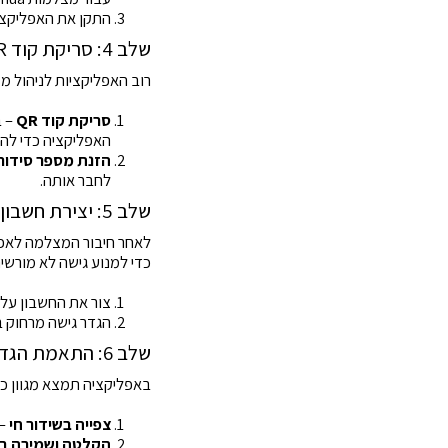
התקן את האפליקצי
שלב 4: סריקת קוד QR או הזנת מספר סידורי
רוב האפליקציות לניהול מ
סריקת קוד QR
האפליקציה כדי להו
הזנת מספר סידורי (ial Number
לחבר אותה.
שלב 5: יצירת חשבון והתחברות מרחוק
לאחר חיבור המצלמה לאפ
כדי למנוע גישה לא מורשי
צור את החשבון על 
הגדר גישה מרחוק 
שלב 6: התאמת הגדרות ותכונות נוספות
באפליקציה תמצא מגוון כ
צפייה בשידור חי
– 
הקלטה ושמירה בע