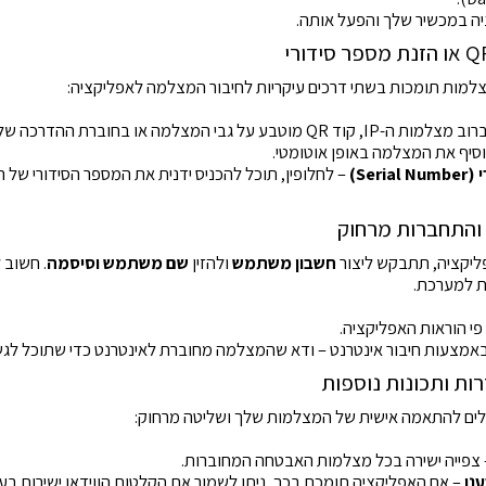
ה במכשיר שלך והפעל אותה.
צלמות תומכות בשתי דרכים עיקריות לחיבור המצלמה לאפליקציה:
– ברוב מצלמות ה-IP, קוד QR מוטבע על גבי המצלמה או בחוברת הה
סיף את המצלמה באופן אוטומטי.
Ser)
– לחלופין, תוכל להכניס ידנית את המספר הסידורי של
ליקציה, תתבקש ליצור
חשבון משתמש
ולהזין
שם משתמש וסיסמה
. חשוב 
ת למערכת.
פי הוראות האפליקציה.
באמצעות חיבור אינטרנט – ודא שהמצלמה מחוברת לאינטרנט כדי שתוכל לגש
לים להתאמה אישית של המצלמות שלך ושליטה מרחוק:
צפייה ישירה בכל מצלמות האבטחה המחוברות.
נן
– אם האפליקציה תומכת בכך, ניתן לשמור את הקלטות הווידאו ישירות בענן 