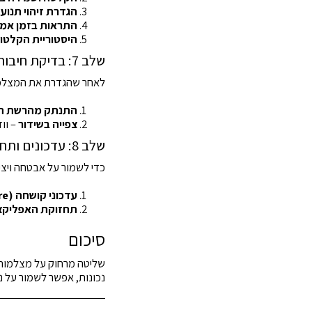
הגדרת זיהוי תנוע
התראות בזמן אמ
היסטוריית הקלטו
שלב 7: בדיקת חיבור מרחוק
לאחר שהגדרת את המצלמות
התנתק מהרשת ה
צפייה בשידור
– וו
שלב 8: עדכונים ותחזוקה
כדי לשמור על אבטחה ויצי
עדכוני קושחה (Firmware)
תחזוקת האפליקצ
סיכום
שליטה מרחוק על מצלמות
נכונות, אפשר לשמור על נ