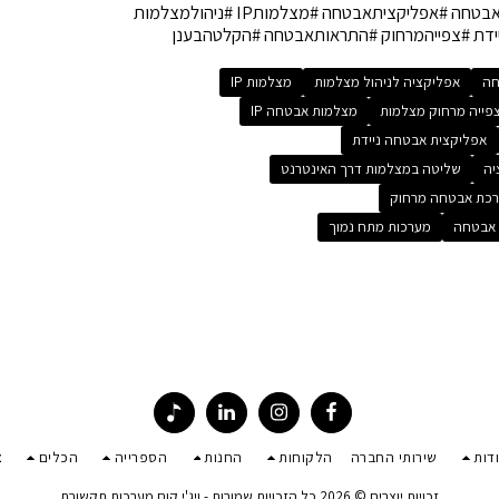
אפליקציתאבטחה #מצלמותIP #ניהולמצלמות
ידת #צפייהמרחוק #התראותאבטחה #הקלטהבענן
חה
אפליקציה לניהול מצלמות
מצלמות IP
פייה מרחוק מצלמות
מצלמות אבטחה IP
אפליקצית אבטחה ניידת
יה
שליטה במצלמות דרך האינטרנט
כת אבטחה מרחוק
 אבטחה
מערכות מתח נמוך
דות
שירותי החברה
הלקוחות
החנות
הספרייה
הכלים
צ
זכויות יוצרים © 2026 כל הזכויות שמורות -
ויג'י.קום מערכות תקשורת