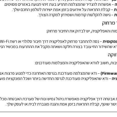
ה
– אפשרות להגדיר שהמצלמה תתריע בעת זיהוי תנועה באזורים מסוימים.
ת
– קבלת התראות על אירועים בזמן אמת ישירות לטלפון החכם שלך.
ת
– גישה להקלטות קודמות ושמירתן למקרה הצורך.
 והאפליקציה, יש לבדוק את החיבור מרחוק:
מקומית
– נסה להתחבר מרחוק לאפליקציה דרך חיבור סלולרי או רשת Wi-Fi חיצונית.
דא שהשידור החי עובד בצורה חלקה ושאתה מקבל את ההתרעות במכשיר הניי
בות, חשוב לוודא שהאפליקציה והמצלמות מעודכנים:
– ודא שהמצלמה מעודכנת בגרסה האחרונה כדי למנוע פרצות אב
יה
– ודא שהאפליקציה מעודכנת לגרסה החדשה ביותר ושכל הפונקציות פוע
 אבטחה דרך אפליקציה מאפשרת ניהול גמיש ונוח של מערכת האבטחה מכל 
יטור שוטף, קבלת התראות בזמן אמת והגנה מוגברת לבית או לעסק שלך.