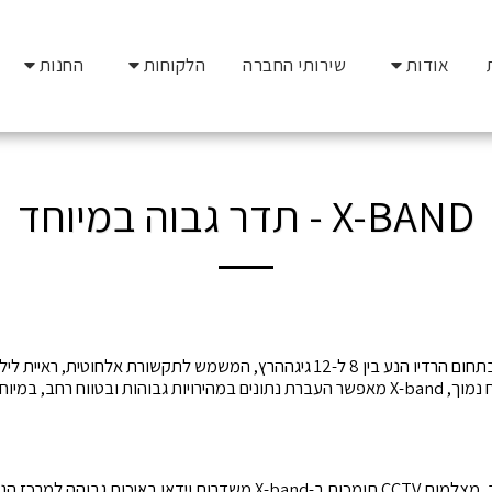
אודות
שירותי החברה
הלקוחות
החנות
X-BAND - תדר גבוה במיוחד
מתקדמות. במערכות מתח נמוך, X-band מאפשר העברת נתונים במהירויות גבוהות ובטווח 
במתקן אבטחה חיצוני רחב, מצלמות CCTV תומכות ב-X-band משדרות וידאו באיכ