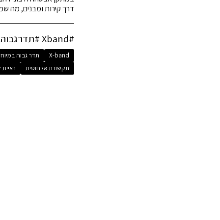
דרך קירות ומבנים, מה שמ
#Xband #תדרגבוהבמיוחד #CCTV #אבטחה #תקשורתאלחוטית
X-band
תדר גבוה במיוח
תקשורת אלחוטית
ראיית 