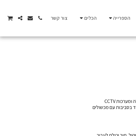
הספרייה
הכלים
צור קשר
X-band הוא טווח תדרים בתחום הרדיו הנע בין 8 ל-12 גיגההרץ, המשמש לתקשורת אלחוטית, ראיית לילה ומערכות CCTV
רחב, במיוחד בסביבות עם מכשולים
ות גבוהה למרכז הניהול, תוך יכולת לעבור