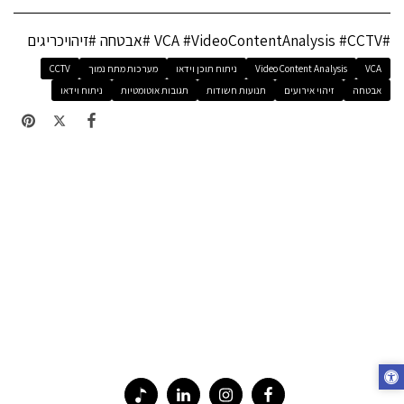
#VCA #VideoContentAnalysis #CCTV #אבטחה #זיהויכריגים
VCA
Video Content Analysis
ניתוח תוכן וידאו
מערכות מתח נמוך
CCTV
אבטחה
זיהוי אירועים
תנועות חשודות
תגובות אוטומטיות
ניתוח וידאו