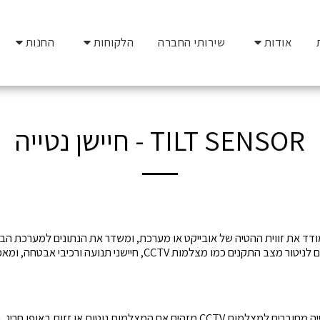
אודות
שירותי החברה
הלקוחות
החנות
TILT SENSOR - חיישן נטייה
מודד את זווית ההטיה של אובייקט או מערכת, ומשדר את הנתונים למערכת ה
נמוך, חיישני נטייה משמשים לניטור מצב התקנים כמו מצלמות CCTV, חיישני
במגדל אבטחה, חיישני נטייה מחוברים למצלמות CCTV מזהים אם המצלמות נוטות או ז