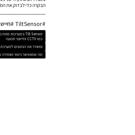
הבקרה כדי לבדוק את המ
#TiltSensor #חיישןנטייה #CCTV #אבטחה #ניטורמצב
Tilt Sensor במערכו
כמו CCTV וחיישני תנועה
ומשדר את הנתונים למערכת
מה שמאפשר ניטור ושמירה ע