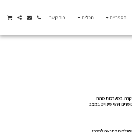
הספרייה
הכלים
צור קשר
בקרה. במערכות מתח
 תנועה ורכיבי אבטחה, ומאפשרים זיהוי שינויים במצב
זות באופן חריג, ושולחים התראה למרכז