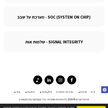
SOC (SYSTEM ON CHIP) - מערכת על שבב
SIGNAL INTEGRITY - שלמות אות
בית
אודות
שירותי החברה
הלקוחות
החנות
עוד
זכויות יוצרים © 2026 כל הזכויות שמורות -
ויג'י.קום מערכות תקשורת
פרטיות
|
נגישות
אתר זה משתמש ב"עוגיות" (Cookie) על-מנת להבטיח שתהנה מהחוויה