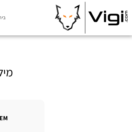
בית
מילון
YSTEM