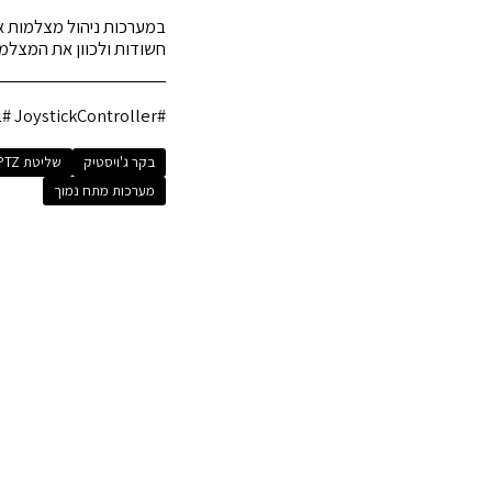
חשודות ולכוון את המצלמה
#JoystickController #בקר_ג'ויסטיק #שליטת_PTz #CCTV #מערכות_מתח_נמוך
בקר ג'ויסטיק
שליטת PTZ
מערכות מתח נמוך