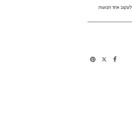
ק מאפשר למאבטחים לשלוט במצלמות PTZ בזמן אמת, לעקוב אחר תנועות