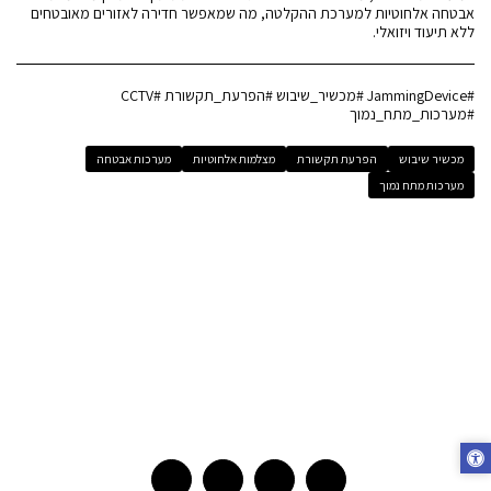
אבטחה אלחוטיות למערכת ההקלטה, מה שמאפשר חדירה לאזורים מאובטחים
ללא תיעוד ויזואלי.
#JammingDevice #מכשיר_שיבוש #הפרעת_תקשורת #CCTV
#מערכות_מתח_נמוך
מכשיר שיבוש
הפרעת תקשורת
מצלמות אלחוטיות
מערכות אבטחה
מערכות מתח נמוך