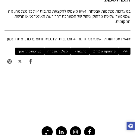
במערכות מצלמות אבטחה, IPv4 משמש להקצאת כתובות IP לכל מצלמה, מה
שמאפשר שליטה מרחוק וניהול של המערכת דרך רשת האינטרנט או הרשת
המקומית.
#IPv4 #פרוטוקול_אינטרנט_גרסה_4 #כתובות_IP #CCTV #מערכות_מתח_נמוך
IPv4
פרוטוקול אינטרנט
כתובות IP
מצלמות אבטחה
מערכות מתח נמוך