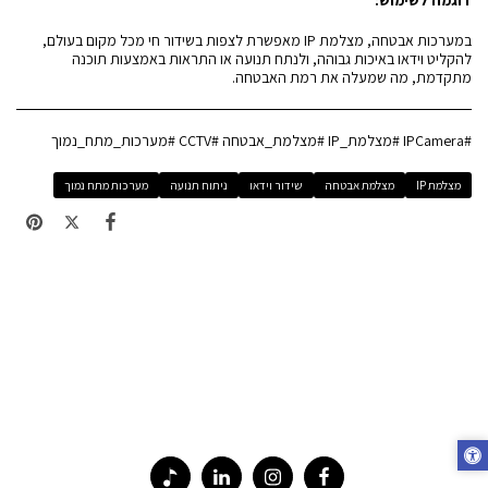
במערכות אבטחה, מצלמת IP מאפשרת לצפות בשידור חי מכל מקום בעולם,
להקליט וידאו באיכות גבוהה, ולנתח תנועה או התראות באמצעות תוכנה
מתקדמת, מה שמעלה את רמת האבטחה.
#IPCamera #מצלמת_IP #מצלמת_אבטחה #CCTV #מערכות_מתח_נמוך
מצלמת IP
מצלמת אבטחה
שידור וידאו
ניתוח תנועה
מערכות מתח נמוך