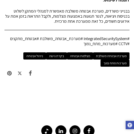
בבנייני משרדים, מערכת אבטחה משולבת מאפשרת למנהלי המתקן לשלוט
בכניסות ויציאות, לנטר תנועות באמצעות מצלמות, ולקבל התראות בזמן אמת על
אירועים חשודים, כל זאת ממערכת אחת מרכזית.
#IntegratedSecuritySystem #מערכת_אבטחה_משולבת #אבטחת_מתקנים
#CCTV #מערכות_מתח_נמוך
מערכת אבטחה משולבת
מצלמות אבטחה
בקרת גישה
ניהול אבטחה
מערכות מתח נמוך