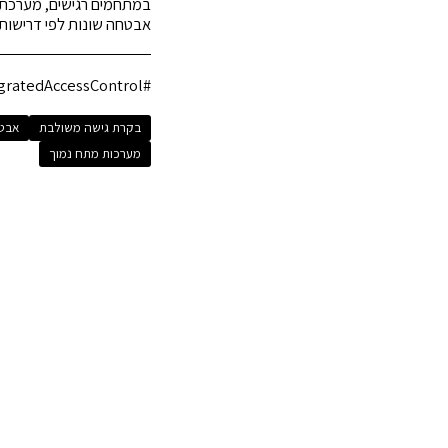
במתחמים רגישים, מערכת 
אבטחה שונות לפי דרישו
#IntegratedAccessControl #בקרת_גישה_משולבת #אבטחת_גישה #CCTV #מערכות_מתח_נמוך
בקרת גישה משולבת
אבט
מערכות מתח נמוך