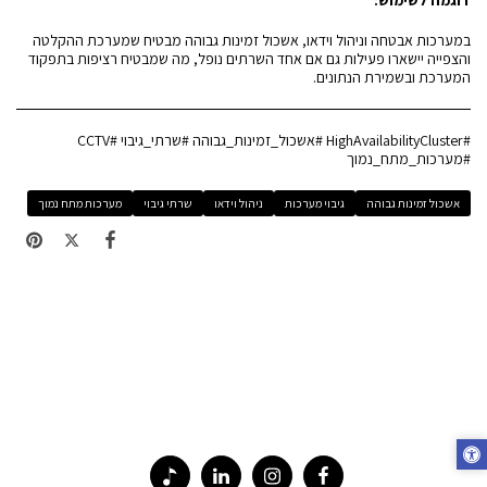
במערכות אבטחה וניהול וידאו, אשכול זמינות גבוהה מבטיח שמערכת ההקלטה
והצפייה יישארו פעילות גם אם אחד השרתים נופל, מה שמבטיח רציפות בתפקוד
המערכת ובשמירת הנתונים.
#HighAvailabilityCluster #אשכול_זמינות_גבוהה #שרתי_גיבוי #CCTV
#מערכות_מתח_נמוך
אשכול זמינות גבוהה
גיבוי מערכות
ניהול וידאו
שרתי גיבוי
מערכות מתח נמוך