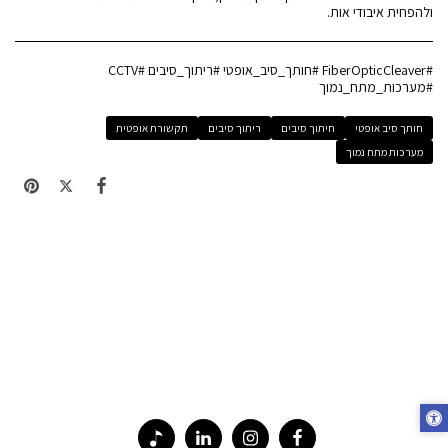
ולהפחית איבודי אות.
#FiberOpticCleaver #חותך_סיב_אופטי #ריתוך_סיבים #CCTV
#מערכות_מתח_נמוך
חותך סיב אופטי
חיתוך סיבים
ריתוך סיבים
תקשורת אופטית
מערכות מתח נמוך