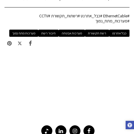
#EthernetCable #כבל_אתרנט #רשתות_תקשורת #CCTV
#מערכות_מתח_נמוך
כבל אתרנט
רשת תקשורת
מערכות אבטחה
חיבור רשת
מערכות מתח נמוך