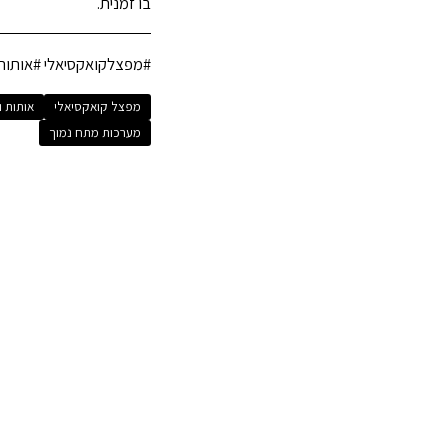
בו זמנית.
#מפצלקואקסיאלי #אותות
מפצל קואקסיאלי
אותות ו
מערכות מתח נמוך