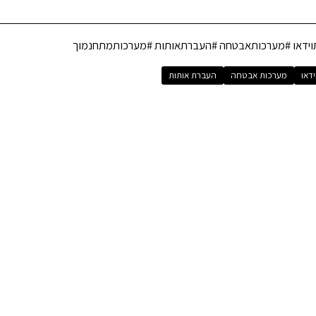
וידאו #מערכותאבטחה #העברתאותות #מערכותמתחנמוך
ידאו
מערכות אבטחה
העברת אותות