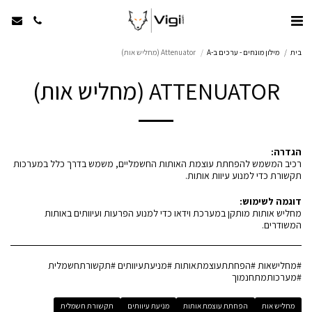
בית
מילון מונחים - ערכים ב-A
Attenuator (מחליש אות)
ATTENUATOR (מחליש אות)
הגדרה:
רכיב המשמש להפחתת עוצמת האותות החשמליים, משמש בדרך כלל במערכות
תקשורת כדי למנוע עיוות אותות.
דוגמה לשימוש:
מחליש אותות מותקן במערכת וידאו כדי למנוע הפרעות ועיוותים באותות
המשודרים.
#מחלישאות #הפחתתעוצמתאותות #מניעתעיוותים #תקשורתחשמלית
#מערכותמתחנמוך
מחליש אות
הפחתת עוצמת אותות
מניעת עיוותים
תקשורת חשמלית