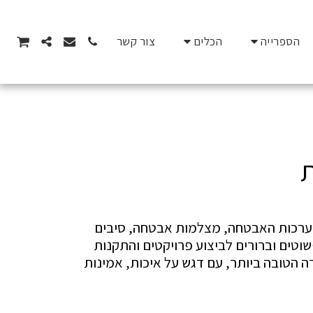
הספרייה
הכלים
צור קשר
ת
דף המדריכים הטכניים של ויגי.קום הוא המקום המושלם לקבלת הדרכות מקצועיות ומפורטות בתחום מערכות האבטחה, מצלמות אבטחה, סיבים 
אופטיים ותשתיות תקשורת. המדריכים נכתבים על ידי מומחים בעלי ניסיון רב בשטח, ומציעים שלבים פשוטים וברורים לביצוע פרויקטים והתקנות 
במערכות מתח נמוך. כאן תמצאו את כל המידע הנדרש כדי לתכנן, להתקין ולתחזק מערכות אבטחה בצורה הטובה ביותר, עם דגש על איכות, אמינות 