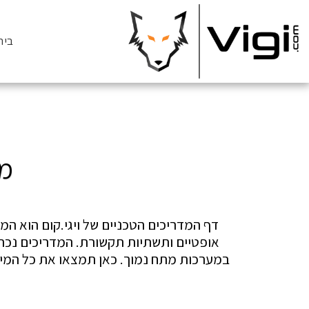
בית
מד