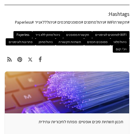
Hashtags:
#תקשורתWIFI #ניהולמחסנים #מסופניםחכמים #ניהולללאנייר #Paperless
WIFI למחסנים לוגיסטיים
תקשורת מסופנים
ניהול מחסן ללא נייר
Paperless
ניהול מלאי
מסופנים חכמים
תשתיות תקשורת
ניהול מחסן
פתרונות לוגיסטיים
ויג'י.קום
תכנון תשתיות סיבים אופטיים: מפתח לחיבוריות עתידית