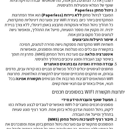
לסנכרן את כל הנתונים בזמן אמת, מה שמאפשר עבודה מדויקת וניהול
שוטף של המלאי והפעילות הלוגיסטית.
ניהול מחסן Paperless
המעבר לניהול מחסן
ללא ניירות (Paperless)
הוא אחד הפתרונות
המתקדמים ביותר כיום. בעזרת WIFI יציב ומערכות דיגיטליות מתקדמות,
כל תהליך ניהול המלאי והפקודות מתבצע באופן דיגיטלי, ללא צורך בניירת
ידנית. זה מקטין את מספר הטעויות, מייעל את התהליך, ומאפשר גישה
לנתונים מכל מקום ובזמן אמת.
שיפור היעילות והביצועים
תשתיות WIFI מתקדמות מספקות גישה מהירה לנתונים, תמיכה
בתקשורת עם כלים כמו מצלמות אבטחה ומסופנים, ומאפשרות
אינטגרציה מלאה
עם מערכות ניהול המחסן (WMS). פתרון זה תומך
בשיפור קצב העבודה ומונע עיכובים בתהליך הלוגיסטי.
עבודה מהירה ואמינה גם בתנאים מאתגרים
מחסנים לוגיסטיים יכולים לכלול מכשולים מבניים כמו קירות עבים, מדפים
גבוהים, או מתקנים מתכתיים שמפריעים לתקשורת האלחוטית. פתרונות
WIFI המותאמים לסביבות מורכבות אלו מבטיחים
תקשורת אמינה
בכל
תנאי, אפילו באזורים עם תנאי שטח קשים.
יתרונות תקשורת WIFI במסופנים חכמים
תפעול שוטף והעברת מידע מידי
מסופנים חכמים מחוברים ל-WIFI מאפשרים לעובדים לבצע פעולות כמו
ליקוט, ניהול הזמנות ועדכון מלאי בזמן אמת. חיבור רציף מונע טעויות
בתהליך ומייעל את העבודה.
חיבור רציף למערכות ניהול מחסן (WMS)
המסופנים מתקשרים עם מערכות ניהול המחסן בזמן אמת ומסנכרנים את