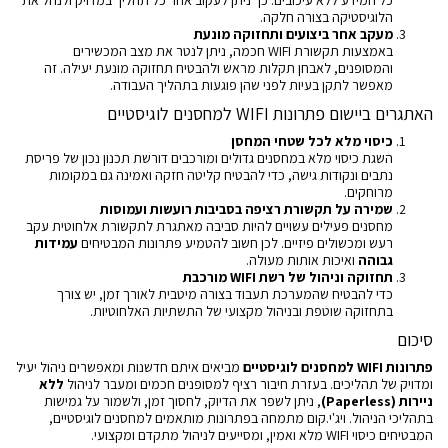
כל המידע ללא עיכובים. כך ניתן לעקוב אחר כל תהליך במדויק ולנהל את
הלוגיסטיקה בצורה חלקה.
מעקב אחר ביצועים ותחזוקה מונעת
באמצעות תקשורת WIFI חכמה, ניתן לנטר את מצב המכשירים
והמסופנים, לאבחן תקלות מראש ולהבטיח תחזוקה מונעת יעילה. זה
מאפשר לתקן בעיות לפני שהן פוגעות בתהליך העבודה.
האתגרים ביישום פתרונות WIFI למחסנים לוגיסטיים
כיסוי מלא לכל שטחי המחסן
השגת כיסוי מלא במחסנים גדולים ומורכבים דורשת תכנון נכון של פריסת
נתבים ונקודות גישה, כדי להבטיח קליטה חזקה ואמינה גם במקומות
מרוחקים.
שמירה על תקשורת רציפה בסביבות רועשות ועמוסות
מחסנים פעילים עשויים להיות סביבה מאתגרת לתקשורת אלחוטית עקב
רעש ומכשולים פיזיים. לכן חשוב להטמיע פתרונות המבטיחים
עמידות
גבוהה
ואיכות אותות מעולה.
תחזוקה וניהול של רשת WIFI מורכבת
כדי להבטיח שהמערכת תעבוד בצורה מיטבית לאורך זמן, יש צורך
בתחזוקה שוטפת ובניהול מקצועי של התשתיות האלחוטיות.
סיכום
פתרונות WIFI למחסנים לוגיסטיים
מביאים איתם חדשנות ומאפשרים ניהול יעיל
ומדויק של תהליכים. בעזרת חיבור רציף למסופנים חכמים ומעבר לניהול
ללא
ניירות (Paperless)
, ניתן לשפר את הדיוק, לחסוך זמן, ולשמור על גמישות
בתהליכי הניהול. ויג'י.קום מתמחה בפתרונות מותאמים למחסנים לוגיסטיים,
המבטיחים כיסוי WIFI מלא ואמין, ומסייעים לניהול מתקדם ומקצועי.