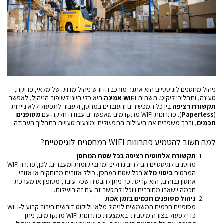
ניהול מחסנים לוגיסטיים הוא אתגר מורכב הדורש ניהול מדויק של מלאי, פריקה,
טעינה, ותהליכי ליקוט. תשתית
WIFI אמינה
היא כלי חיוני לשיפור הניהול, לאפשר
תקשורת רציפה
בין כל המכשירים והעובדים במחסן, ולעבור לתפעול ללא ניירות
(
Paperless
). פתרונות WIFI מתקדמים מאפשרים עבודה חלקה עם
מסופנים
חכמים
, ובכך משפרים את היעילות התפעולית ומונעים טעויות בתהליך העבודה.
למה חשוב להטמיע פתרונות WIFI במחסנים לוגיסטיים?
תקשורת אלחוטית רציפה בכל שטח המחסן
מחסנים לוגיסטיים הם לרוב גדולים ומרובי קומות ומעברים. לכן, פתרון WIFI
המבטיח
כיסוי מלא
בכל שטח המחסן, כולל אזורים מרוחקים או אזורי
אחסון גבוהים, הוא קריטי. כך ניתן להבטיח שכל עובד, מסופון או מערכת
חכמה יישארו מחוברים ויוכלו לתקשר זה עם זה ביעילות.
ניהול מסופנים חכמים בזמן אמת
מסופנים חכמים המשמשים לניהול מלאי וליקוט דורשים חיבור קבוע ל-WIFI
כדי לפעול בצורה מיטבית. באמצעות פתרונות WIFI מתקדמים, ניתן